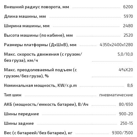
Внешний радиус поворота, мм
6200
Длина машины, мм
5970
Ширина машины, мм
2480
Высота машины (по кабине), мм
2520
Размеры платформы (ДxШxВ), мм
4350x2400x1280
Макс. скорость движения (с грузом/
5,0/10,0
без груза), км/ч
Макс. преодолеваемый подъем (с
4%Х20
грузом/без груза), %
Номинальная мощность, KW/r.p.m
8,6
Тип шин
пневматические
АКБ (мощность/емкость батареи), В/Ач
80/650
Шины передние
900-20
Шины задние
250-15
Вес (с батареей/без батареи), кг
9300/7500