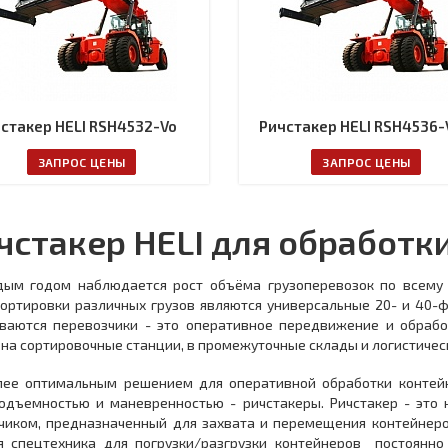
стакер HELI RSH4532-Vo
Ричстакер HELI RSH4536-
ЗАПРОС ЦЕНЫ
ЗАПРОС ЦЕНЫ
чстакер HELI для обработк
дым годом наблюдается рост объёма грузоперевозок по всему
ортировки различных грузов являются универсальные 20- и 40-ф
иваются перевозчики - это оперативное передвижение и обра
 на сортировочные станции, в промежуточные склады и логистиче
лее оптимальным решением для оперативной обработки контейн
подъемностью и маневренностью - ричстакеры. Ричстакер - это
чиком, предназначенный для захвата и перемещения контейнеро
я спецтехника для погрузки/разгрузки контейнеров постоянн