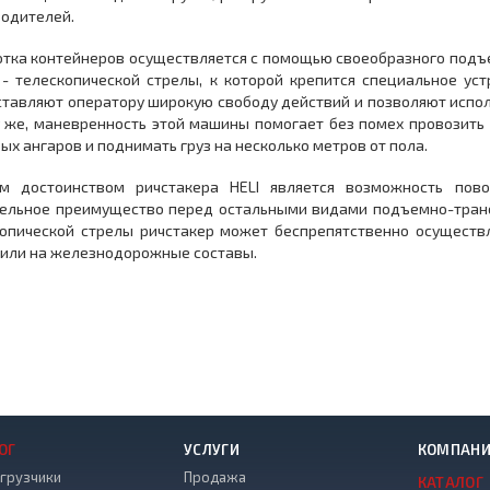
водителей.
тка контейнеров осуществляется с помощью своеобразного подъ
- телескопической стрелы, к которой крепится специальное уст
тавляют оператору широкую свободу действий и позволяют испол
 же, маневренность этой машины помогает без помех провозить
ых ангаров и поднимать груз на несколько метров от пола.
м достоинством ричстакера HELI является возможность пово
ельное преимущество перед остальными видами подъемно-транс
опической стрелы ричстакер может беспрепятственно осуществл
или на железнодорожные составы.
ОГ
УСЛУГИ
КОМПАН
грузчики
Продажа
КАТАЛОГ