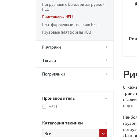
Погрузчики с боковой загрузкой
HELI
Ричстакеры HELI
Платформенные тележки HELI
Грузовые платформы HELI
Рич
Ричтраки
Тягачи
Ри
Погрузчики
С каж
трансп
Производитель
сталк
порты,
HELI
Наибо
Категория техники
грузо
погруз
Все
Данна