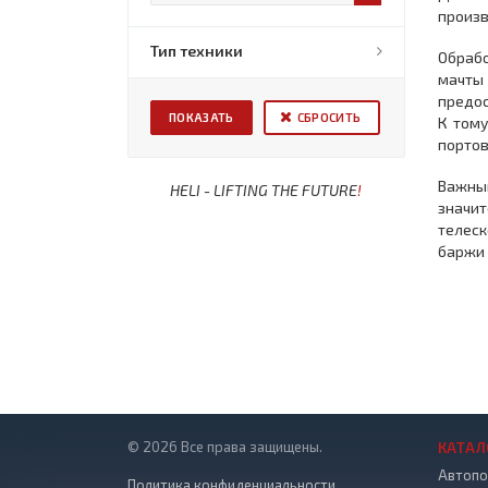
произ
Тип техники
Обрабо
мачты 
предос
СБРОСИТЬ
К тому
портов
Важны
HELI - LIFTING THE FUTURE
!
значит
телеск
баржи 
© 2026 Все права защищены.
КАТАЛ
Автопо
Политика конфиденциальности